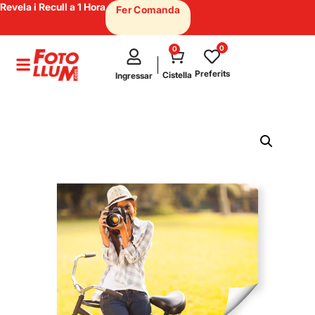
Revela i Recull a 1 Hora
Fer Comanda
0
0
test
Preferits
Cistella
Ingressar