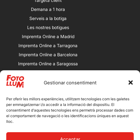
Targeta client
Demana a 1 hora
Serveis a la botiga
Les nostres botigues
Impremta Online a Madrid
Impremta Online a Tarragona
Impremta Online a Barcelona
Impremta Online a Saragossa
Impremta Online a València
Gestionar consentiment
Les nostres botigues
Porqueres: Av. Alcalde Porqueres, 32,
25008 Lleida.
Per oferir les millors experiències, utilitzem tecnologies com les galetes
per emmagatzemar i/o accedir a la informació del dispositiu. El
Magdalena: Calle Magdalena, 13,
consentiment d'aquestes tecnologies ens permetrà processar dades com
25007 Lleida.
el comportament de navegació o les identificacions úniques en aquest
lloc.
Bordeta: Avenida de Artesa, 13, 25001
Lleida.
Acceptar