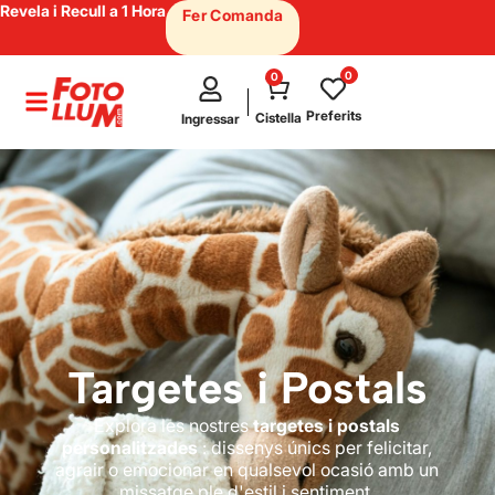
Revela i Recull a 1 Hora
Fer Comanda
0
0
test
Preferits
Cistella
Ingressar
Targetes i Postals
Explora les nostres
targetes i postals
personalitzades
: dissenys únics per felicitar,
agrair o emocionar en qualsevol ocasió amb un
missatge ple d'estil i sentiment.