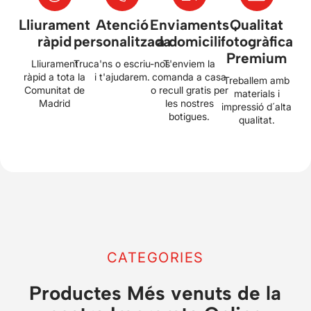
Lliurament
Atenció
Enviaments
Qualitat
ràpid
personalitzada
a domicili
fotogràfica
Premium
Lliurament
Truca'ns o escriu-nos
T'enviem la
ràpid a tota la
i t'ajudarem.
comanda a casa
Treballem amb
Comunitat de
o recull gratis per
materials i
Madrid
les nostres
impressió d´alta
botigues.
qualitat.
CATEGORIES
Productes Més venuts de la