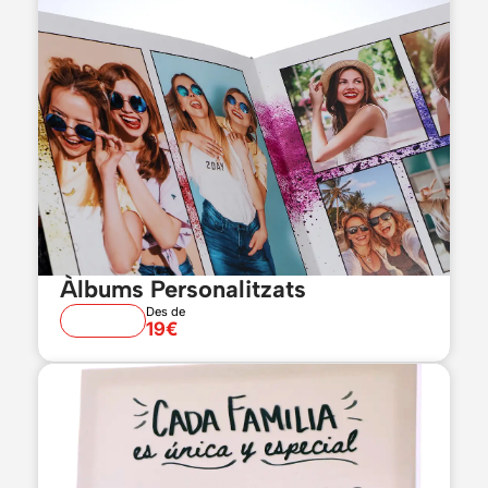
Àlbums Personalitzats
Des de
19€