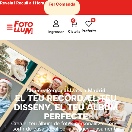
Revela i Recull a 1 Hora
Fer Comanda
0
0
test
Preferits
Cistella
Ingressar
Àlbums Personalitzats a Madrid
EL TEU RECORD, EL TEU
DISSENY, EL TEU ÀLBUM
PERFECTE
Crea el teu àlbum de fotos personalitzat sense
sortir de casa. Ideal per a viatges, casaments,