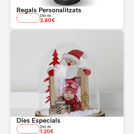
Regals Personalitzats
Des de
2.80€
Dies Especials
Des de
1.20€