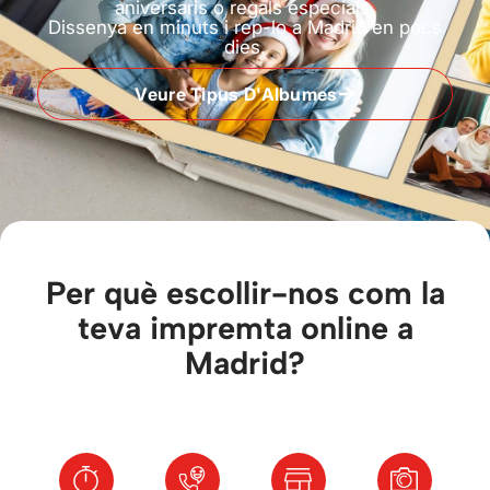
aniversaris o regals especials.
Dissenya en minuts i rep-lo a Madrid en pocs
dies.
Veure Tipus D'Albumes
Per què escollir-nos com la
teva impremta online a
Madrid?