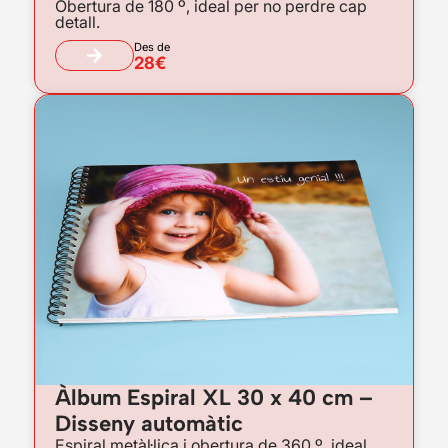
Obertura de 180 º, ideal per no perdre cap
detall.
Des de
28€
Àlbum Espiral XL 30 x 40 cm –
Disseny automàtic
Espiral metàl·lica i obertura de 360 º, ideal