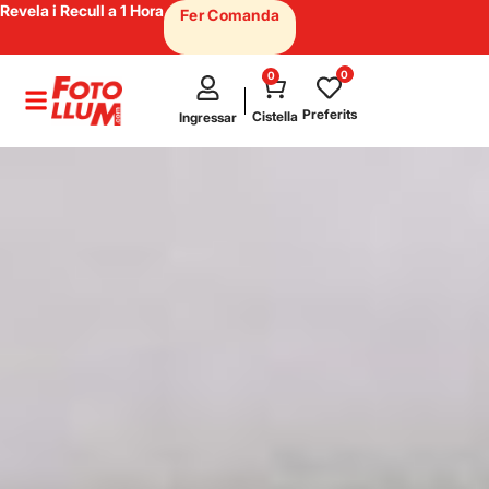
Revela i Recull a 1 Hora
Fer Comanda
0
0
test
Preferits
Cistella
Ingressar