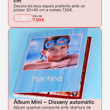
cm
Decora els teus espais preferits amb un
pòster 30×40 cm a només 7,50€.
Des de
7.50€
Àlbum Mini – Disseny automàtic
Àlbum quadrat compacte amb obertura de