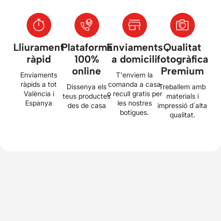
Lliurament
Plataforma
Enviaments
Qualitat
ràpid
100%
a domicili
fotogràfica
online
Premium
Enviaments
T'enviem la
ràpids a tot
comanda a casa
Dissenya els
Treballem amb
València i
o recull gratis per
teus productes
materials i
Espanya
les nostres
des de casa
impressió d´alta
botigues.
qualitat.