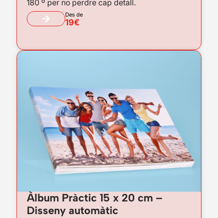
180 º per no perdre cap detall.
Des de
19€
Àlbum Pràctic 15 x 20 cm –
Disseny automàtic