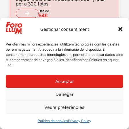
per a 320 fotos.
Des de
54€
Gestionar consentiment
Per oferir les millors experiències, utilitzem tecnologies com les galetes
per emmagatzemar i/o accedir a la informació del dispositiu. El
consentiment d'aquestes tecnologies ens permetrà processar dades com
el comportament de navegació o les identificacions úniques en aquest
lloc.
Acceptar
Denegar
Veure preferències
Àlbum Espiral Clàssic 20 x 30
cm – Disseny automàtic
Política de cookies
Privacy Policy
Espiral metàl·lica i obertura de 360 º, ideal
per organitzar fins a 320 fotos.