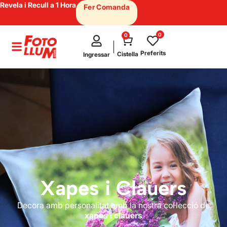
Revela i Recull a 1 Hora
Fer Comanda
0
0
test
Preferits
Cistella
Ingressar
Xapes i Clauers
Decora amb personalitat amb la nostra col·lecció de
xapes i clauers