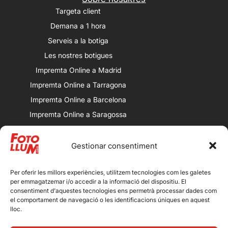
Targeta client
Demana a 1 hora
Serveis a la botiga
Les nostres botigues
Impremta Online a Madrid
Impremta Online a Tarragona
Impremta Online a Barcelona
Impremta Online a Saragossa
Impremta Online a València
Gestionar consentiment
Les nostres botigues
Porqueres: Av. Alcalde Porqueres, 32,
25008 Lleida.
Per oferir les millors experiències, utilitzem tecnologies com les galetes
per emmagatzemar i/o accedir a la informació del dispositiu. El
Magdalena: Calle Magdalena, 13,
consentiment d'aquestes tecnologies ens permetrà processar dades com
25007 Lleida.
el comportament de navegació o les identificacions úniques en aquest
lloc.
Bordeta: Avenida de Artesa, 13, 25001
Lleida.