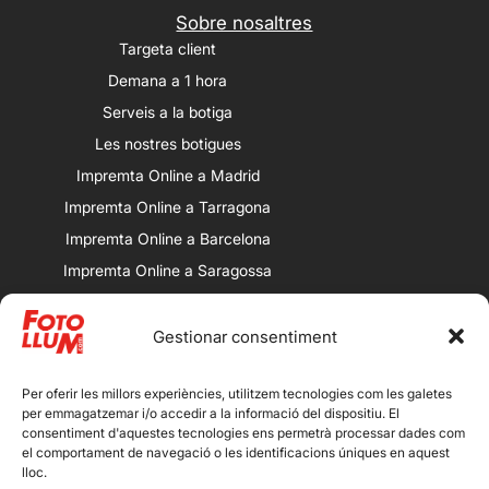
Sobre nosaltres
Targeta client
Demana a 1 hora
Serveis a la botiga
Les nostres botigues
Impremta Online a Madrid
Impremta Online a Tarragona
Impremta Online a Barcelona
Impremta Online a Saragossa
Impremta Online a València
Gestionar consentiment
Les nostres botigues
Porqueres: Av. Alcalde Porqueres, 32,
25008 Lleida.
Per oferir les millors experiències, utilitzem tecnologies com les galetes
per emmagatzemar i/o accedir a la informació del dispositiu. El
Magdalena: Calle Magdalena, 13,
consentiment d'aquestes tecnologies ens permetrà processar dades com
25007 Lleida.
el comportament de navegació o les identificacions úniques en aquest
lloc.