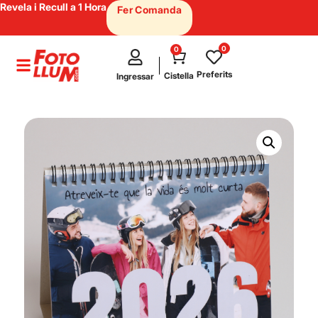
Revela i Recull a 1 Hora
Fer Comanda
0
0
test
Preferits
Cistella
Ingressar