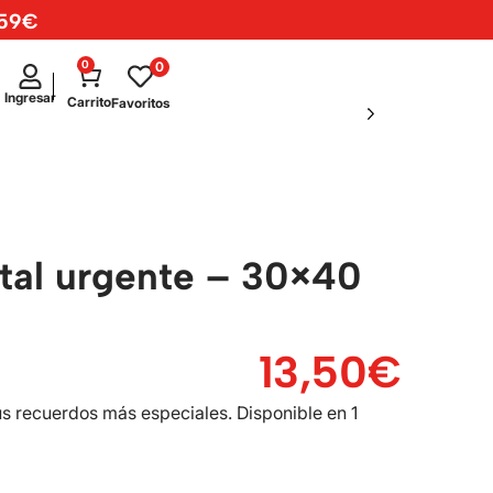
 59€
0
0
test
Ingresar
Carrito
Favoritos
ital urgente – 30×40
13,50
€
us recuerdos más especiales. Disponible en 1