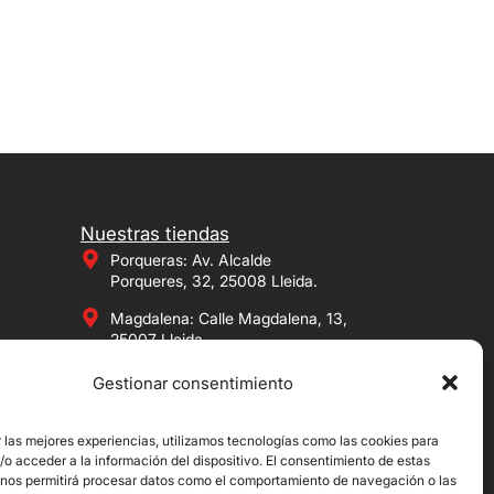
Nuestras tiendas
Porqueras: Av. Alcalde
Porqueres, 32, 25008 Lleida.
Magdalena: Calle Magdalena, 13,
25007 Lleida.
Bordeta: Avenida de Artesa, 13,
Gestionar consentimiento
25001 Lleida.
ona
Mollerussa: Calle de Arbeca 2,
 las mejores experiencias, utilizamos tecnologías como las cookies para
ona
25230 Mollerussa, Lleida.
o acceder a la información del dispositivo. El consentimiento de estas
 nos permitirá procesar datos como el comportamiento de navegación o las
oza