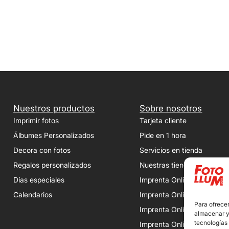
Nuestros productos
Sobre nosotros
Imprimir fotos
Tarjeta cliente
Álbumes Personalizados
Pide en 1 hora
Decora con fotos
Servicios en tienda
Regalos personalizados
Nuestras tiendas
Días especiales
Imprenta Online en Madrid
Calendarios
Imprenta Online en Tarrag
Para ofrecer
Imprenta Online en Barcel
almacenar y/
tecnologías
Imprenta Online en Zarag