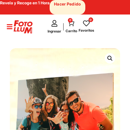
Revela y Recoge en 1 Hora
Hacer Pedido
0
0
test
Favoritos
Carrito
Ingresar