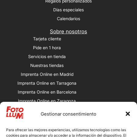
Regalos personalizados
Días especiales
Calendarios
Sobre nosotros
Tarjeta cliente
Pide en 1 hora
Servicios en tienda
Nuestras tiendas
Imprenta Online en Madrid
Imprenta Online en Tarragona
Imprenta Online en Barcelona
Imprenta Online en Zaragoza
Imprenta Online en Valencia
Gestionar consentimiento
Nuestras tiendas
Porqueras: Av. Alcalde Porqueres, 32,
Para ofrecer las mejores experiencias, utilizamos tecnologías como las
25008 Lleida.
cookies para almacenar y/o acceder a la información del dispositivo. El