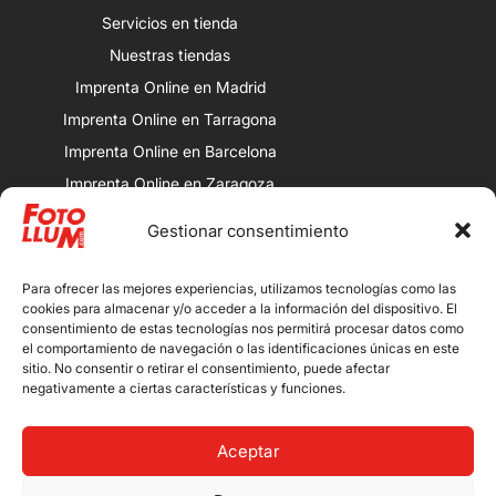
Servicios en tienda
Nuestras tiendas
Imprenta Online en Madrid
Imprenta Online en Tarragona
Imprenta Online en Barcelona
Imprenta Online en Zaragoza
Imprenta Online en Valencia
Gestionar consentimiento
Nuestras tiendas
Porqueras: Av. Alcalde Porqueres, 32,
Para ofrecer las mejores experiencias, utilizamos tecnologías como las
25008 Lleida.
cookies para almacenar y/o acceder a la información del dispositivo. El
consentimiento de estas tecnologías nos permitirá procesar datos como
Magdalena: Calle Magdalena, 13,
el comportamiento de navegación o las identificaciones únicas en este
25007 Lleida.
sitio. No consentir o retirar el consentimiento, puede afectar
negativamente a ciertas características y funciones.
Bordeta: Avenida de Artesa, 13, 25001
Lleida.
Aceptar
Mollerussa: Calle de Arbeca 2, 25230
Mollerussa, Lleida.