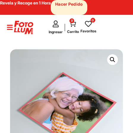
Revela y Recoge en 1 Hora
Hacer Pedido
0
0
test
Favoritos
Carrito
Ingresar