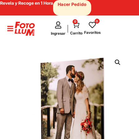
Revela y Recoge en 1 Hora
Hacer Pedido
0
0
test
Favoritos
Carrito
Ingresar