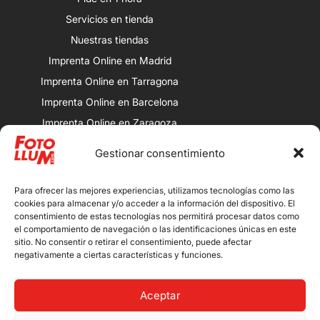
Servicios en tienda
Nuestras tiendas
Imprenta Online en Madrid
Imprenta Online en Tarragona
Imprenta Online en Barcelona
Imprenta Online en Zaragoza
Imprenta Online en Valencia
Gestionar consentimiento
Nuestras tiendas
Porqueras: Av. Alcalde Porqueres, 32,
Para ofrecer las mejores experiencias, utilizamos tecnologías como las
25008 Lleida.
cookies para almacenar y/o acceder a la información del dispositivo. El
consentimiento de estas tecnologías nos permitirá procesar datos como
Magdalena: Calle Magdalena, 13,
el comportamiento de navegación o las identificaciones únicas en este
25007 Lleida.
sitio. No consentir o retirar el consentimiento, puede afectar
negativamente a ciertas características y funciones.
Bordeta: Avenida de Artesa, 13, 25001
Lleida.
Aceptar
Mollerussa: Calle de Arbeca 2, 25230
Mollerussa, Lleida.