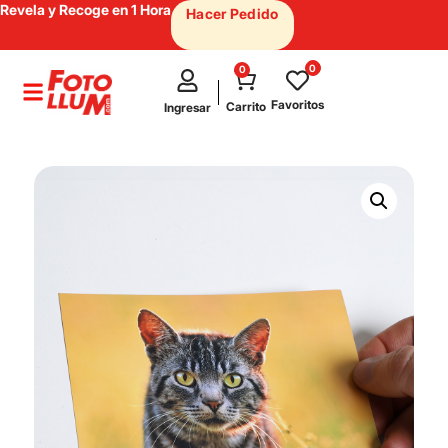
Revela y Recoge en 1 Hora
Hacer Pedido
0
0
test
Favoritos
Carrito
Ingresar